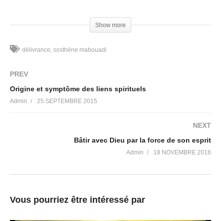
Commande: ceev.boutiquespritvie@yahoo.fr
(Visited 90 times, 1 visits today)
Show more
délivrance
sosthène mabouadi
PREV
Origine et symptôme des liens spirituels
Admin
25 SEPTEMBRE 2015
NEXT
Bâtir avec Dieu par la force de son esprit
Admin
18 NOVEMBRE 2016
Vous pourriez être intéressé par