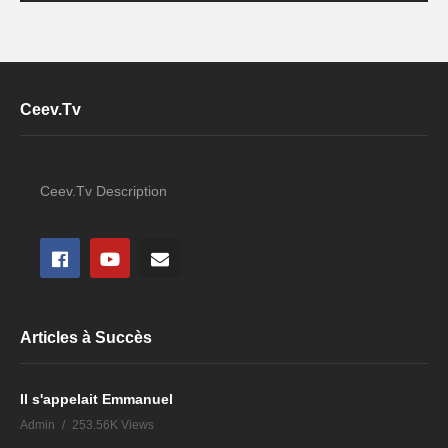
Ceev.Tv
Ceev.Tv Description
Articles à Succès
Il s'appelait Emmanuel
Admin
253.56K Views