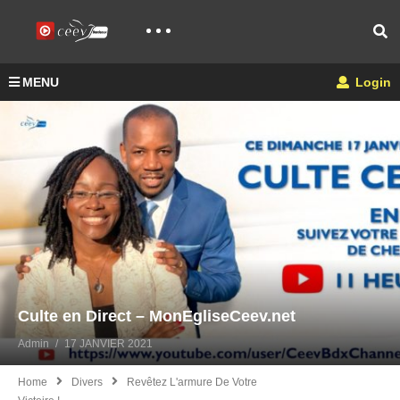
MENU
Login
Culte en Direct – MonEgliseCeev.net
Admin
17 JANVIER 2021
Home
Divers
Revêtez L'armure De Votre