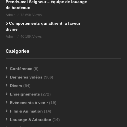
Prends-moi Seigneur – équipe de louange
de bordeaux
Admin
73.69K Views
5 Comportements qui attirent la faveur
divine
Admin
40.19K Views
Catégories
Conférence
(9)
Dernières vidéos
(506)
Divers
(54)
Enseignements
(272)
Evénements à venir
(19)
Film & Animation
(14)
Louange & Adoration
(14)