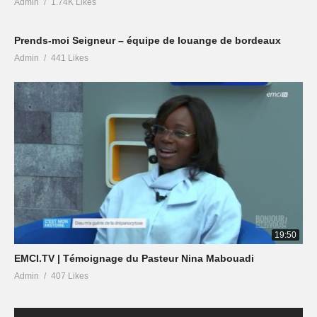
Admin
1.74K Likes
Prends-moi Seigneur – équipe de louange de bordeaux
Admin
441 Likes
19:50
EMCI.TV | Témoignage du Pasteur Nina Mabouadi
Admin
407 Likes