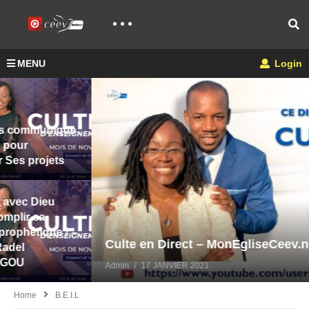
MENU
Login
Culte en Direct – MonEgliseCeev.net
Admin
17 JANVIER 2021
Home
B.E.I.L