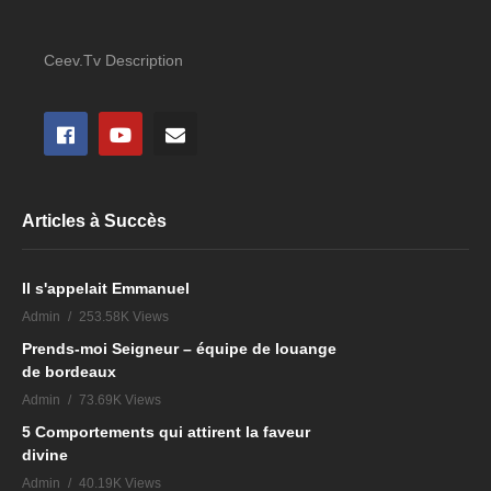
Ceev.Tv Description
Articles à Succès
Il s'appelait Emmanuel
Admin
253.58K Views
Prends-moi Seigneur – équipe de louange
de bordeaux
Admin
73.69K Views
5 Comportements qui attirent la faveur
divine
Admin
40.19K Views