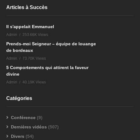
Articles à Succès
Il s'appelait Emmanuel
Admin
253.66K Views
Prends-moi Seigneur – équipe de louange
de bordeaux
Admin
73.70K Views
5 Comportements qui attirent la faveur
divine
Admin
40.19K Views
Catégories
Conférence
(9)
Dernières vidéos
(507)
Divers
(54)