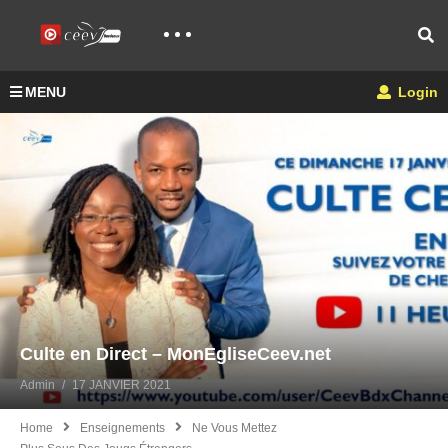
MENU
Login
Culte en Direct – MonEgliseCeev.net
Admin
17 JANVIER 2021
Home
Enseignements
Ne Vous Mettez