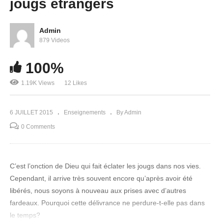
jougs étrangers
Admin
879 Videos
100%
La confiance en Dieu – Sosthène Mabouadi
1.19K Views
12 Likes
6 JUILLET 2015
Enseignements
By Admin
0 Comments
C’est l’onction de Dieu qui fait éclater les jougs dans nos vies.
Cependant, il arrive très souvent encore qu’après avoir été
libérés, nous soyons à nouveau aux prises avec d’autres
fardeaux. Pourquoi cette délivrance ne perdure-t-elle pas dans
le temps?