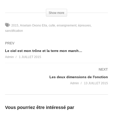
Le frère Arselain OVONO ELLA nous permet d’identifier dans cet
enseignement les raisons, et surtout nous donne les clés afin
Show more
d’en sortir.
244 Avenue de Thouars
2015
Arselain Ovono Ella
culte
enseignement
épreuves
33400 Talence
sanctification
Commande : ceev.boutiquespritvie@yahoo.fr
Facebook : https://www.facebook.com/ceev.bordeaux
PREV
(Visited 62 times, 1 visits today)
Le ciel est mon trône et la terre mon marchepied
Admin
1 JUILLET 2015
NEXT
Les deux dimensions de l'onction
Admin
13 JUILLET 2015
Vous pourriez être intéressé par