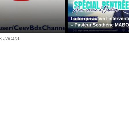
La foi qui active l’intervention div
– Pasteur Sosthène MABOUADI
 LIVE 11/01