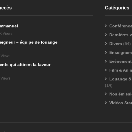
Succès
Catégories
 Emmanuel
Conférenc
K Views
Dernières 
eigneur – équipe de louange
Divers
(54)
Enseignem
 Views
Evénements
ts qui attirent la faveur
Film & Ani
 Views
Louange & 
(14)
Nos émiss
Vidéos Sta