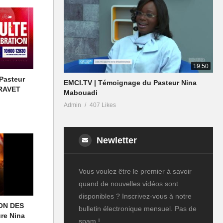
19:50
 Pasteur
EMCI.TV | Témoignage du Pasteur Nina
GRAVET
Mabouadi
Admin
407 Likes
Newletter
Vous voulez être le premier à savoir
quand de nouvelles vidéos sont
disponibles ? Inscrivez-vous à notre
ON DES
bulletin électronique mensuel. Pas de
re Nina
spam !