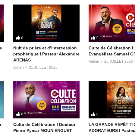
artiste et Pasteur Toussaint Makinou
mons.org/licenses/…)
r/new-album-elom…
0
0
rews
te
Nuit de prière et d’intercession
Culte de Célébration I
ground Intro Trailer
prophétique I Pasteur Alexandre
Evangéliste Samuel 
t/item/for-the-…
ARENAS
Admin
26 JUILLET 2026
Admin
31 JUILLET 2026
-fad2-41dd-8f42-57879f01679d
55:59 UTC
0
0
n
Culte de Célébration I Docteur
LA GRANDE RÉPÉTITI
Pierre-Aymar MOUNIENGUET
ADORATEURS I Pasteu