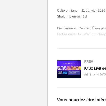
Culte en ligne – 11 Janvier 202
Shalom Bien-aimés!
Bienvenue au Centre d’Évangélisa
l’église où le Dieu d’amour change
Vous avez besoin d’une informat
Contactez-nous au numéro suiva
PREV
Vous souhaitez faire un don ou 
FAUX LIVE 04
Rendez-vous dès maintenant sur 
Admin
4 JAN
Suivez-nous sur vos réseaux soc
Facebook : @EgliseCeevBordea
Instagram : @eglise_ceevborde
Twitter : @ceevtv
Vous pourriez être intér