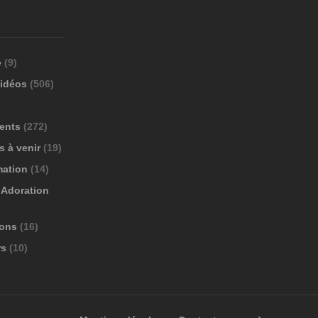
e
(9)
vidéos
(506)
ents
(272)
 à venir
(19)
mation
(14)
Adoration
ions
(16)
rs
(10)