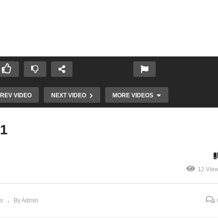
REV VIDEO
NEXT VIDEO
MORE VIDEOS
01
12 Vie
ta destinée
Culte en Direct –
MonEgliseCeev.net
os
By Admin