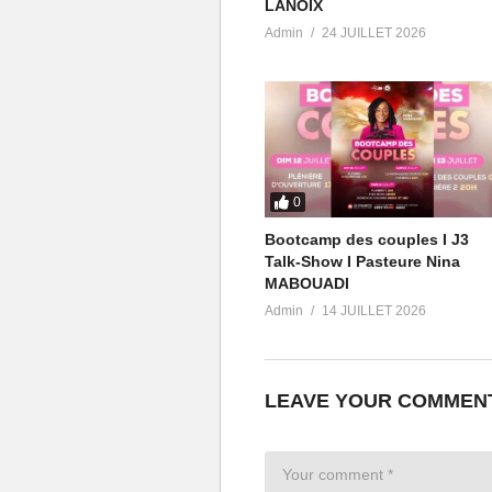
LANOIX
Admin
24 JUILLET 2026
0
(Visited 12 times, 1 visits today)
Bootcamp des couples I J3
Talk-Show I Pasteure Nina
MABOUADI
Admin
14 JUILLET 2026
LEAVE YOUR COMMEN