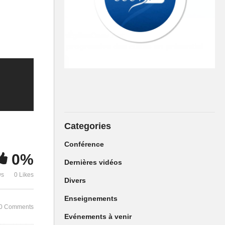
Categories
Conférence
0%
Dernières vidéos
ws
0 Likes
Culte Spécial de rentrée –
Divers
Pasteur Sosthène MABOUADI
Enseignements
0 Comments
Evénements à venir