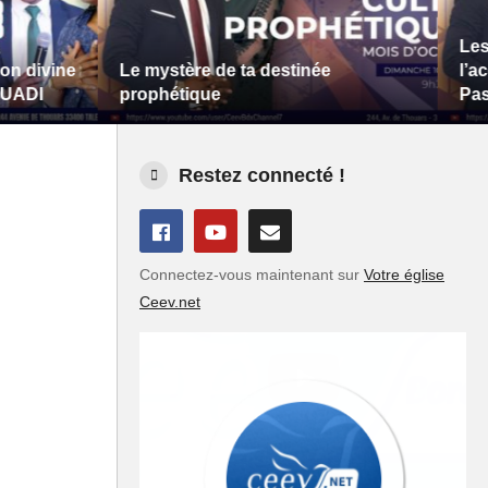
Les clés 
ine
Le mystère de ta destinée
l’accompl
prophétique
Pasteur 
Restez connecté !
Connectez-vous maintenant sur
Votre église
Ceev.net