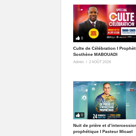
Audio :
Merci à notre notre compositeur 
Attribution (https://creativecom
Artiste : http://www.elomusic.f
0
Licensor’s Author Username: flo
Culte de Célébration I Prophè
Item Title: Adventure Action Back
Sosthène MABOUADI
Item URL: https://audiojungle.ne
Admin
2 AOÛT 2026
Item ID: 22404301
Item Purchase Code: c2e4db26
Purchase Date: 2022-01-08 21:
0
Nuit de prière et d’intercessio
prophétique I Pasteur Micael