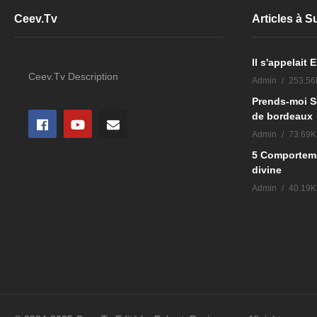
Ceev.Tv
Articles à 
Il s'appelait
Ceev.Tv Description
Admin
253.56
Prends-moi S
de bordeaux
Admin
73.69K
5 Comportemen
divine
Admin
40.19K