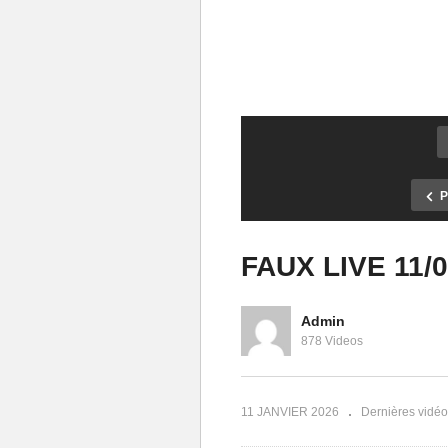
P
FAUX LIVE 11/
Admin
La grâce prophétique :
878 Videos
définitions et généralités – Avec
Le mystère de 
Pasteur Sosthène MABOUADI
prophétique
11 JANVIER 2026
Dernières vidé