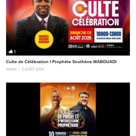
Suivez-nous sur vos réseaux sociaux préférés :
Facebook : @EgliseCeevBordeaux
YouTube : @ceevbordeaux
Instagram : @eglise_ceevbordeaux
Twitter : @ceevtv
Audio :
0
Merci à notre notre compositeur artiste et Pasteur Toussaint
Culte de Célébration I Prophète Sosthène MABOUADI
Makinou
Admin
2 AOÛT 2026
Attribution (https://creativecommons.org/licenses/by/4.0/)
Artiste : http://www.elomusic.fr/new-album-elomusic/