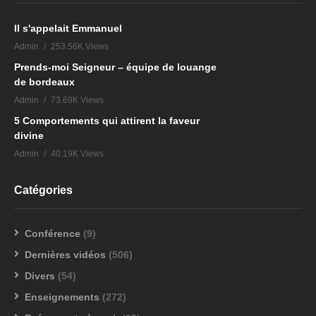
Il s'appelait Emmanuel
Admin
253.56K Views
Prends-moi Seigneur – équipe de louange
de bordeaux
Admin
73.69K Views
5 Comportements qui attirent la faveur
divine
Admin
40.19K Views
Catégories
Conférence
(9)
Dernières vidéos
(506)
Divers
(54)
Enseignements
(272)