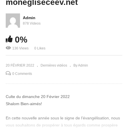
monegliseceev.net
Admin
878 Videos
0%
Le mystère de ta destinée prophétique
136 Views
0 Likes
20 FÉVRIER 2022
Dernières vidéos
By Admin
0 Comments
Culte du dimanche 20 Février 2022
Shalom Bien-aimés!
En cette nouvelle année sous le signe de l’évangélisation, nous
vous souhaitons de prospérer à tous égards comme prospère