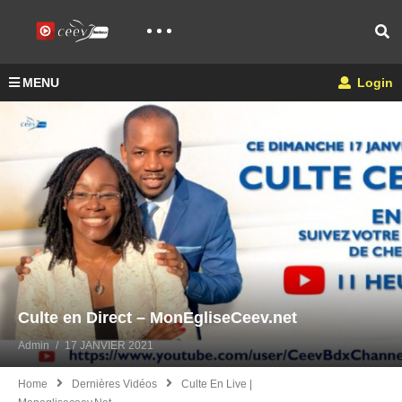
MENU
Login
Culte en Direct – MonEgliseCeev.net
Admin
17 JANVIER 2021
Home
Dernières Vidéos
Culte En Live |