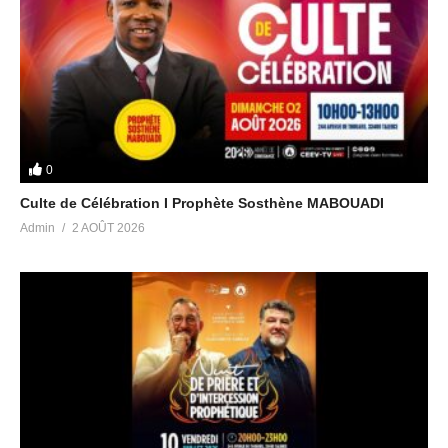
Licensor’s Author Username: florews
Item Title: Adventure Action Background Intro Trailer
Item URL: https://audiojungle.net/item/for-the-…
Item ID: 22404301
Item Purchase Code: c2e4db26-fad2-41dd-8f42-57879f01679d
Purchase Date: 2022-01-08 21:55:59 UTC
0
Culte de Célébration I Prophète Sosthène MABOUADI
Admin
2 AOÛT 2026
(Visited 10 times, 1 visits today)