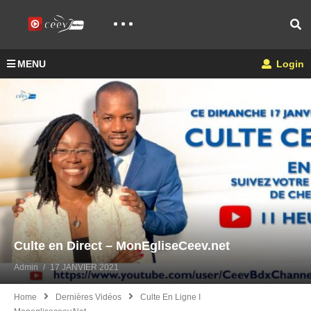
MENU
Login
Culte en Direct – MonEgliseCeev.net
Admin
17 JANVIER 2021
Home
Dernières Vidéos
Culte En Ligne I