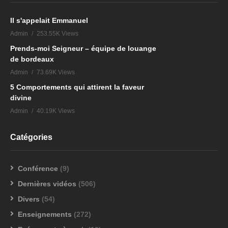
Il s'appelait Emmanuel
Admin
253.55K Views
Prends-moi Seigneur – équipe de louange
de bordeaux
Admin
73.69K Views
5 Comportements qui attirent la faveur
divine
Admin
40.19K Views
Catégories
Conférence
(9)
Dernières vidéos
(506)
Divers
(54)
Enseignements
(272)