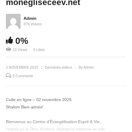
monegliseceev.net
Admin
878 Videos
0%
Le mystère de ta destinée prophétique
10 Views
0 Likes
2 NOVEMBRE 2025
Dernières vidéos
By Admin
0 Comments
Culte en ligne – 02 novembre 2025
Shalom Bien-aimés!
Bienvenue au Centre d’Évangélisation Esprit & Vie,
l’église où le Dieu d’amour change la tristesse en joie.