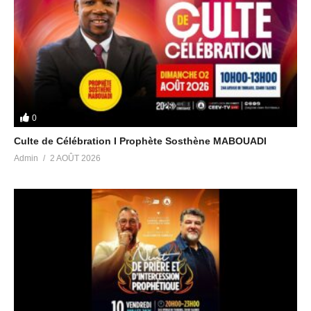
Licensor’s Author Username: florews
Item Title: Adventure Action Background Intro Trailer
Item URL: https://audiojungle.net/item/for-the-…
Item ID: 22404301
Item Purchase Code: c2e4db26-fad2-41dd-8f42-57879f01679d
Purchase Date: 2022-01-08 21:55:59 UTC
0
Culte de Célébration I Prophète Sosthène MABOUADI
Admin
2 AOÛT 2026
(Visited 35 times, 1 visits today)