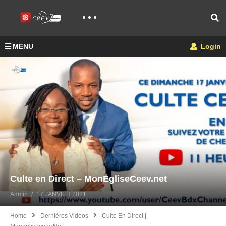
MENU
Login
Culte en Direct – MonEgliseCeev.net
Admin
17 JANVIER 2021
Home
Dernières Vidéos
Culte En Direct |