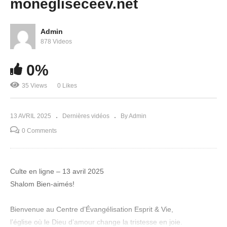
monegliseceev.net
Admin
878 Videos
0%
Le mystère de ta destinée prophétique
35 Views
0 Likes
13 AVRIL 2025
Dernières vidéos
By Admin
0 Comments
Culte en ligne – 13 avril 2025
Shalom Bien-aimés!
Bienvenue au Centre d’Évangélisation Esprit & Vie,
l’église où le Dieu d’amour change la tristesse en joie.