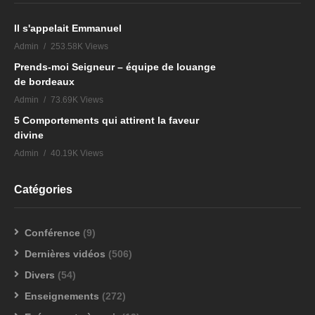
Il s'appelait Emmanuel
Admin
253.58K Views
Prends-moi Seigneur – équipe de louange
de bordeaux
Admin
73.69K Views
5 Comportements qui attirent la faveur
divine
Admin
40.19K Views
Catégories
Conférence
(9)
Dernières vidéos
(506)
Divers
(54)
Enseignements
(272)