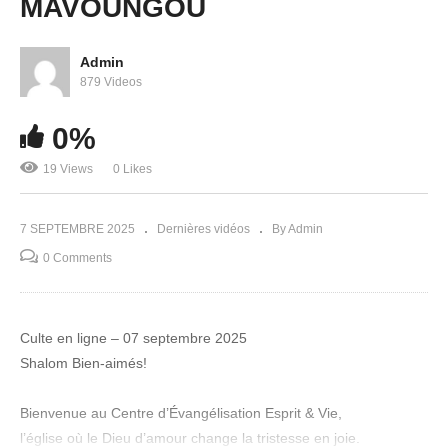
MAVOUNGOU
Admin
879 Videos
0%
Le mystère de ta destinée prophétique
19 Views
0 Likes
7 SEPTEMBRE 2025
Dernières vidéos
By Admin
0 Comments
Culte en ligne – 07 septembre 2025
Shalom Bien-aimés!
Bienvenue au Centre d’Évangélisation Esprit & Vie,
l’église où le Dieu d’amour change la tristesse en joie.