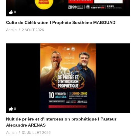
0
Culte de Célébration I Prophète Sosthène MABOUADI
Admin
2 AOÛT 2026
0
Nuit de prière et d’intercession prophétique I Pasteur
Alexandre ARENAS
Admin
31 JUILLET 2026