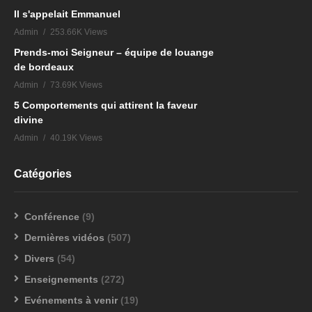
Il s'appelait Emmanuel
Admin
253.66K Views
Prends-moi Seigneur – équipe de louange
de bordeaux
Admin
73.69K Views
5 Comportements qui attirent la faveur
divine
Admin
40.19K Views
Catégories
Conférence
(9)
Dernières vidéos
(507)
Divers
(54)
Enseignements
(272)
Evénements à venir
(19)