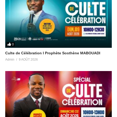
Licensor’s Author Username: florews
Item Title: Adventure Action Background Intro Trailer
Item URL: https://audiojungle.net/item/for-the-…
Item ID: 22404301
Item Purchase Code: c2e4db26-fad2-41dd-8f42-57879f01679d
Purchase Date: 2022-01-08 21:55:59 UTC
0
Culte de Célébration I Prophète Sosthène MABOUADI
Admin
9 AOÛT 2026
(Visited 19 times, 1 visits today)