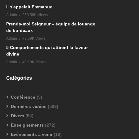
Il s'appelait Emmanuel
Admin
253.58K Views
Prends-moi Seigneur – équipe de louange
de bordeaux
Admin
73.69K Views
5 Comportements qui attirent la faveur
divine
Admin
40.19K Views
Catégories
Conférence
(9)
Dernières vidéos
(506)
Divers
(54)
Enseignements
(272)
Evénements à venir
(19)