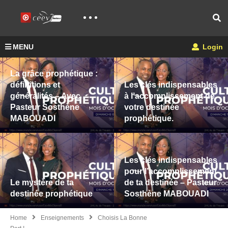
MENU
Login
Les clés indispensables
à l’accomplissement de
votre destinée
prophétique.
Les clés indispensables
Chacun à sa place – Év
pour l’accomplissement
MAKOSSO
de ta destinée – Pasteur
Sosthène MABOUADI
Admin
16 NOVEMBRE 2021
Home
Enseignements
Choisis La Bonne