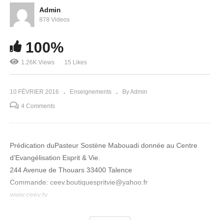
Admin
878 Videos
100%
1.26K Views
15 Likes
La confiance en Dieu – Sosthène Mabouadi
10 FÉVRIER 2016
Enseignements
By Admin
4 Comments
Prédication duPasteur Sostène Mabouadi donnée au Centre
d’Evangélisation Esprit & Vie.
244 Avenue de Thouars 33400 Talence
Commande: ceev.boutiquespritvie@yahoo.fr
www.ceev.tv
Facebook : https://www.facebook.com/ceev.bordeaux