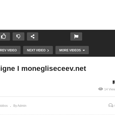
REV VIDEO
NEXT VIDEO
MORE VIDEOS
ligne I monegliseceev.net
14 Vie
ta destinée
Culte en Direct –
MonEgliseCeev.net
vidéos
By Admin