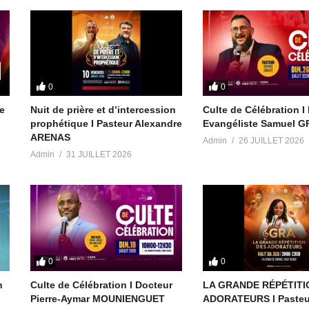
artiste et Pasteur Toussaint Makinou
mons.org/licenses/…)
r/new-album-elom…
0
0
rews
te
Nuit de prière et d’intercession
Culte de Célébration I
ground Intro Trailer
prophétique I Pasteur Alexandre
Evangéliste Samuel 
t/item/for-the-…
ARENAS
Admin
26 JUILLET 2026
Admin
31 JUILLET 2026
-fad2-41dd-8f42-57879f01679d
55:59 UTC
0
0
n
Culte de Célébration I Docteur
LA GRANDE RÉPÉTITI
Pierre-Aymar MOUNIENGUET
ADORATEURS I Pasteu