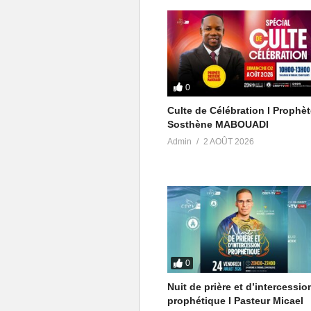
Audio :
Merci à notre notre compositeur 
Attribution (https://creativecom
Artiste : http://www.elomusic.f
0
Licensor’s Author Username: flo
Culte de Célébration I Prophè
Item Title: Adventure Action Back
Sosthène MABOUADI
Item URL: https://audiojungle.ne
Admin
2 AOÛT 2026
Item ID: 22404301
Item Purchase Code: c2e4db26
Purchase Date: 2022-01-08 21:
0
Nuit de prière et d’intercessio
prophétique I Pasteur Micael