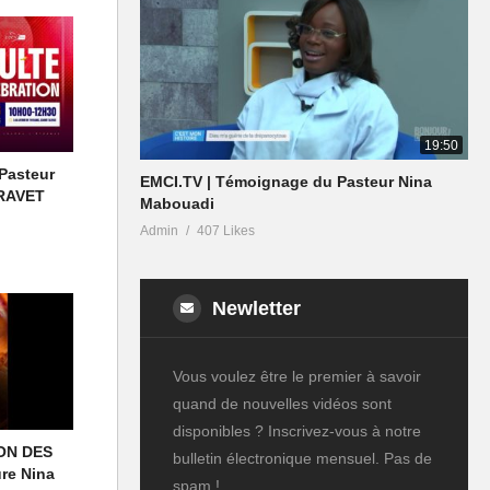
19:50
 Pasteur
EMCI.TV | Témoignage du Pasteur Nina
GRAVET
Mabouadi
Admin
407 Likes
Newletter
Vous voulez être le premier à savoir
quand de nouvelles vidéos sont
disponibles ? Inscrivez-vous à notre
ON DES
bulletin électronique mensuel. Pas de
re Nina
spam !