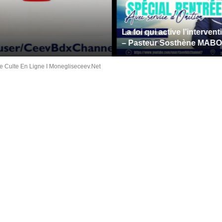
La foi qui active l’intervention div
– Pasteur Sosthène MABOUADI
 Culte En Ligne I Monegliseceev.net