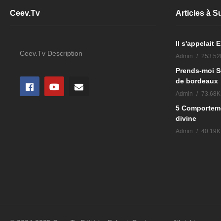
Ceev.Tv
Articles à 
Il s'appelait
Ceev.Tv Description
Admin
253.52
Prends-moi S
de bordeaux
Admin
73.68K
5 Comportemen
divine
Admin
40.19K