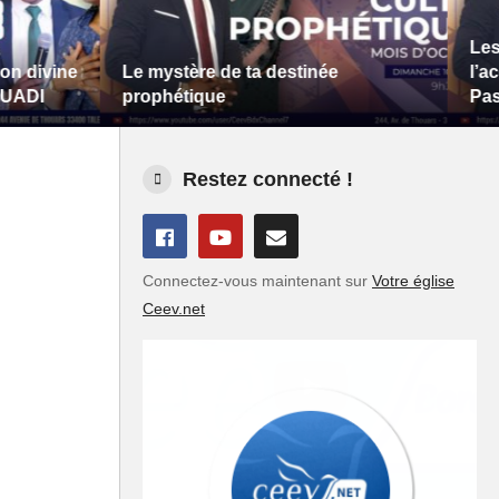
Les clés 
ine
Le mystère de ta destinée
l’accompl
prophétique
Pasteur 
Restez connecté !
Connectez-vous maintenant sur
Votre église
Ceev.net