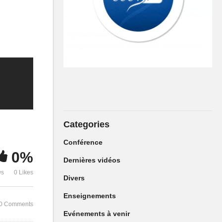
Categories
Conférence
0%
Dernières vidéos
ws
0 Likes
Culte Spécial de rentrée –
Divers
Pasteur Sosthène MABOUADI
Enseignements
0 Comments
Evénements à venir