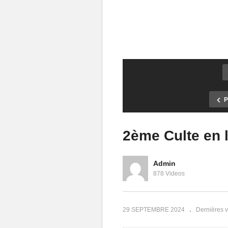
P
2ème Culte en 
Admin
La grâce prophétique :
878 Videos
définitions et généralités – Avec
Le mystère de 
Pasteur Sosthène MABOUADI
prophétique
29 SEPTEMBRE 2024
Dernières 