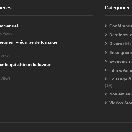
Succès
Catégories
 Emmanuel
Conférenc
K Views
Dernières 
eigneur – équipe de louange
Divers
(54)
Enseignem
 Views
Evénements
ts qui attirent la faveur
Film & Ani
 Views
Louange & 
(14)
Nos émiss
Vidéos Sta