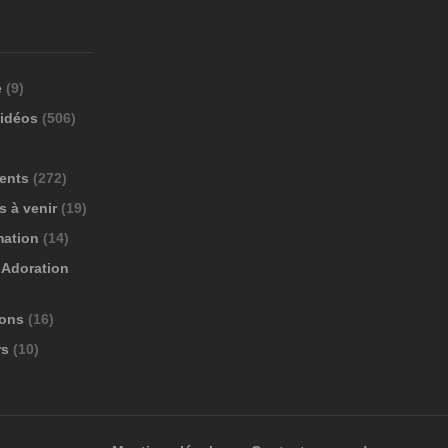
e
(9)
vidéos
(506)
ents
(272)
 à venir
(19)
mation
(14)
Adoration
ions
(16)
rs
(10)