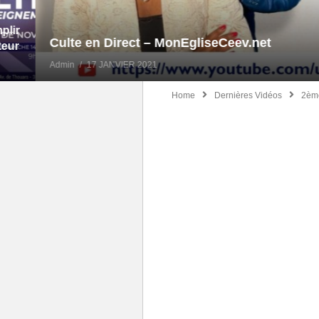
Culte en Direct – MonEgliseCeev.net
Admin
17 JANVIER 2021
Home
Dernières Vidéos
2ème