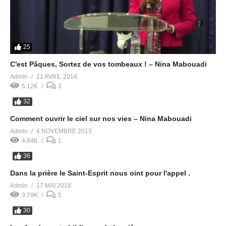
25
C'est Pâques, Sortez de vos tombeaux ! – Nina Mabouadi
Admin
21 AVRIL 2014
5.12K
3
32
Comment ouvrir le ciel sur nos vies – Nina Mabouadi
Admin
4 NOVEMBRE 2013
4.84K
1
36
Dans la prière le Saint-Esprit nous oint pour l'appel .
Admin
17 MAI 2016
3.79K
5
30