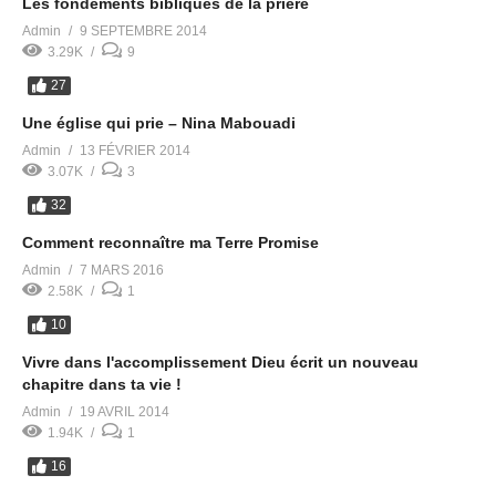
Les fondements bibliques de la prière
Admin
9 SEPTEMBRE 2014
3.29K
9
27
Une église qui prie – Nina Mabouadi
Admin
13 FÉVRIER 2014
3.07K
3
32
Comment reconnaître ma Terre Promise
Admin
7 MARS 2016
2.58K
1
10
Vivre dans l'accomplissement Dieu écrit un nouveau
chapitre dans ta vie !
Admin
19 AVRIL 2014
1.94K
1
16