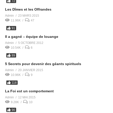
72
Les Dîmes et les Offrandes
Admin
23 MARS 2015
11.96K
47
91
Il a gagné – équipe de louange
Admin
5 OCTOBRE 2012
10.54K
6
89
5 Secrets pour devenir des géants spirituels
Admin
20 JANVIER 2015
10.96K
9
118
La Foi est un comportement
Admin
12 MAI 2015
9.28K
10
96