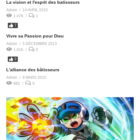
La vision et l'esprit des batisseurs
Admin
14 AVRIL 2015
1.47K
1
7
Vivre sa Passion pour Dieu
Admin
5 DÉCEMBRE 2013
1.01K
0
9
L'alliance des bâtisseurs
Admin
9 MARS 2015
882
0