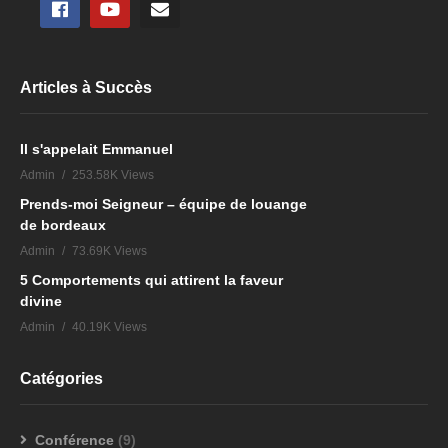
Articles à Succès
Il s'appelait Emmanuel
Admin
253.58K Views
Prends-moi Seigneur – équipe de louange
de bordeaux
Admin
73.69K Views
5 Comportements qui attirent la faveur
divine
Admin
40.19K Views
Catégories
Conférence
(9)