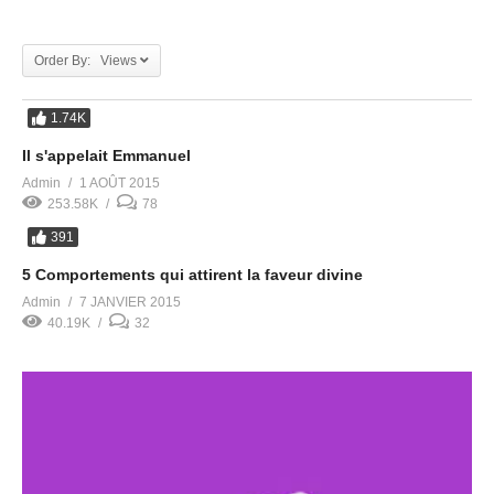
Order By: Views
1.74K
Il s'appelait Emmanuel
Admin
1 AOÛT 2015
253.58K
78
391
5 Comportements qui attirent la faveur divine
Admin
7 JANVIER 2015
40.19K
32