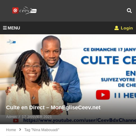
MENU
Login
Culte en Direct – MonEgliseCeev.net
Admin
17 JANVIER 2021
Home
Tag "nina Mabouadi"