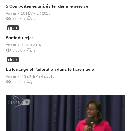
5 Comportements à éviter dans le service
Admin
16 FÉVRIER 2015
7.03K
7
81
Sortir du rejet
Admin
3 JUIN 2014
6.56K
3
57
La louange et l'adoration dans le tabernacle
Admin
7 SEPTEMBRE 2015
5.66K
6