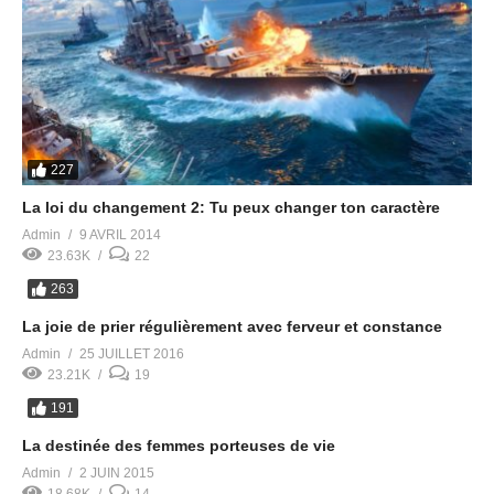
227
La loi du changement 2: Tu peux changer ton caractère
Admin
9 AVRIL 2014
23.63K
22
263
La joie de prier régulièrement avec ferveur et constance
Admin
25 JUILLET 2016
23.21K
19
191
La destinée des femmes porteuses de vie
Admin
2 JUIN 2015
18.68K
14