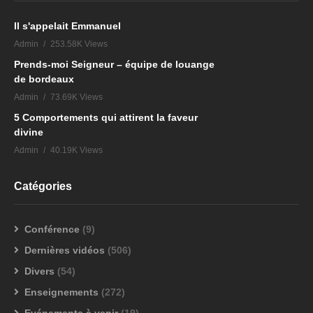
Il s'appelait Emmanuel
Admin
253.58K Views
Prends-moi Seigneur – équipe de louange
de bordeaux
Admin
73.69K Views
5 Comportements qui attirent la faveur
divine
Admin
40.19K Views
Catégories
Conférence
(9)
Dernières vidéos
(506)
Divers
(54)
Enseignements
(272)