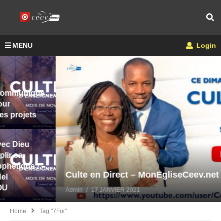
MENU
Login
Culte en Direct – MonEgliseCeev.net
Admin
17 JANVIER 2021
Home
Tag "7Foi"