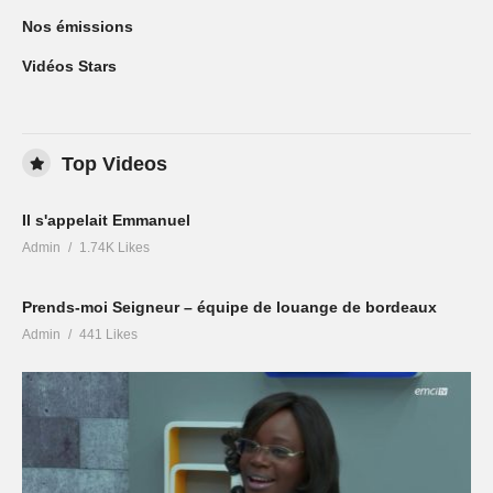
Nos émissions
Vidéos Stars
Top Videos
Il s'appelait Emmanuel
Admin
1.74K Likes
Prends-moi Seigneur – équipe de louange de bordeaux
Admin
441 Likes